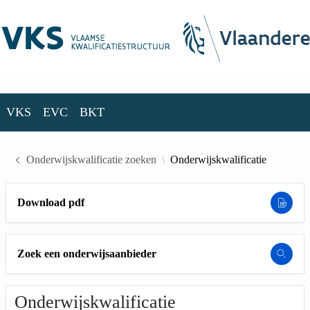
Skip to Main Content
VKS
EVC
BKT
VKS
EVC
BKT
Onderwijskwalificatie zoeken
Onderwijskwalificatie
Download pdf
Zoek een onderwijsaanbieder
Onderwijskwalificatie