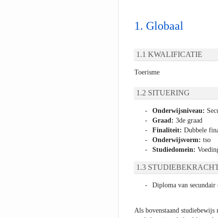
Globaal
KWALIFICATIE
Toerisme
SITUERING
Onderwijsniveau:
Secu
Graad:
3de graad
Finaliteit:
Dubbele fina
Onderwijsvorm:
tso
Studiedomein:
Voeding
STUDIEBEKRACHT
Diploma van secundair 
Als bovenstaand studiebewijs 