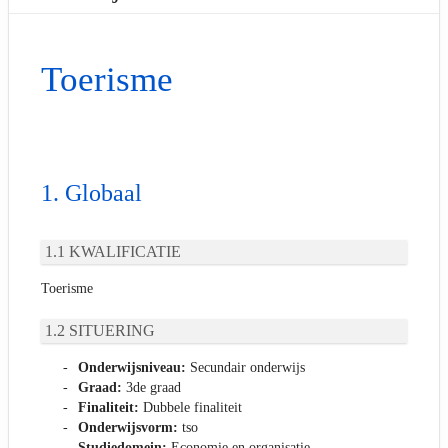
Toerisme
Globaal
KWALIFICATIE
Toerisme
SITUERING
Onderwijsniveau:
Secundair onderwijs
Graad:
3de graad
Finaliteit:
Dubbele finaliteit
Onderwijsvorm:
tso
Studiedomein:
Economie en organisatie