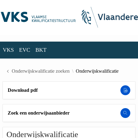
Skip to Main Content
VKS
EVC
BKT
VKS
EVC
BKT
Onderwijskwalificatie zoeken
Onderwijskwalificatie
Download pdf
Zoek een onderwijsaanbieder
Onderwijskwalificatie