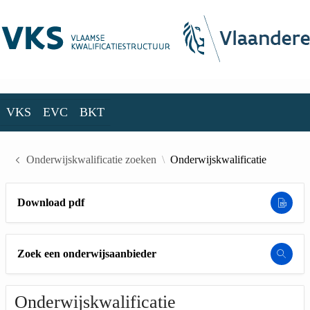
Skip to Main Content
VKS
EVC
BKT
VKS
EVC
BKT
Onderwijskwalificatie zoeken
Onderwijskwalificatie
Download pdf
Zoek een onderwijsaanbieder
Onderwijskwalificatie