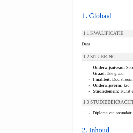
Globaal
KWALIFICATIE
Dans
SITUERING
Onderwijsniveau:
Secu
Graad:
3de graad
Finaliteit:
Doorstroomfi
Onderwijsvorm:
kso
Studiedomein:
Kunst e
STUDIEBEKRACHT
Diploma van secundair 
Inhoud