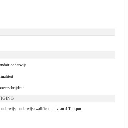
ndair onderwijs
naliteit
verschrijdend
IGING
nderwijs, onderwijskwalificatie niveau 4 Topsport-