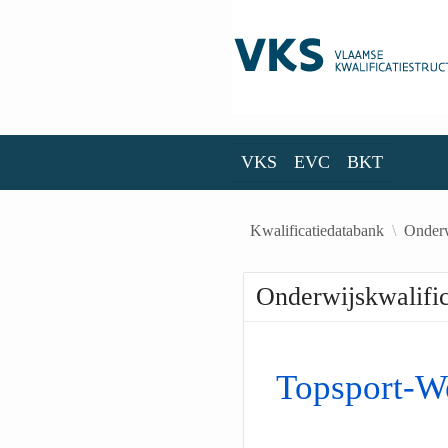
Skip to Main Content
VKS
EVC
BKT
VKS
EVC
BKT
Kwalificatiedatabank
Onderw
Onderwijskwalific
Topsport-W