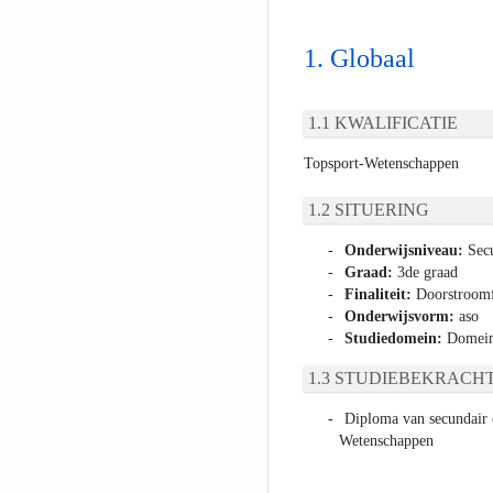
Globaal
KWALIFICATIE
Topsport-Wetenschappen
SITUERING
Onderwijsniveau:
Secu
Graad:
3de graad
Finaliteit:
Doorstroomfi
Onderwijsvorm:
aso
Studiedomein:
Domeino
STUDIEBEKRACHT
Diploma van secundair o
Wetenschappen