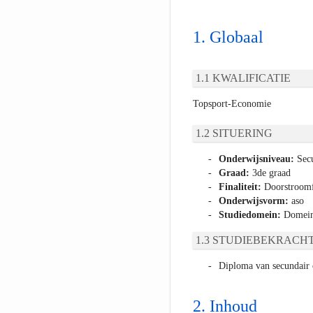
Globaal
KWALIFICATIE
Topsport-Economie
SITUERING
Onderwijsniveau:
Secu
Graad:
3de graad
Finaliteit:
Doorstroomfi
Onderwijsvorm:
aso
Studiedomein:
Domeino
STUDIEBEKRACHT
Diploma van secundair 
Inhoud