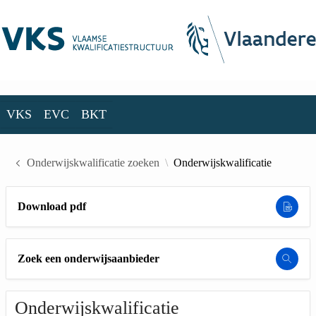
Skip to Main Content
VKS
EVC
BKT
VKS
EVC
BKT
Onderwijskwalificatie zoeken
Onderwijskwalificatie
Download pdf
Zoek een onderwijsaanbieder
Onderwijskwalificatie