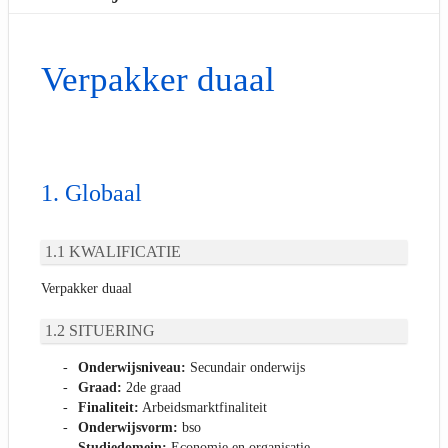
Verpakker duaal
Globaal
KWALIFICATIE
Verpakker duaal
SITUERING
Onderwijsniveau:
Secundair onderwijs
Graad:
2de graad
Finaliteit:
Arbeidsmarktfinaliteit
Onderwijsvorm:
bso
Studiedomein:
Economie en organisatie