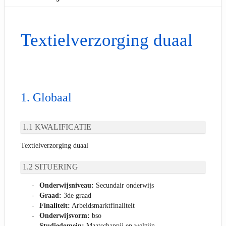
Textielverzorging duaal
Globaal
KWALIFICATIE
Textielverzorging duaal
SITUERING
Onderwijsniveau:
Secundair onderwijs
Graad:
3de graad
Finaliteit:
Arbeidsmarktfinaliteit
Onderwijsvorm:
bso
Studiedomein:
Maatschappij en welzijn