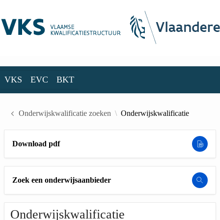
Skip to Main Content
VKS
EVC
BKT
VKS
EVC
BKT
Onderwijskwalificatie zoeken
Onderwijskwalificatie
Download pdf
Zoek een onderwijsaanbieder
Onderwijskwalificatie