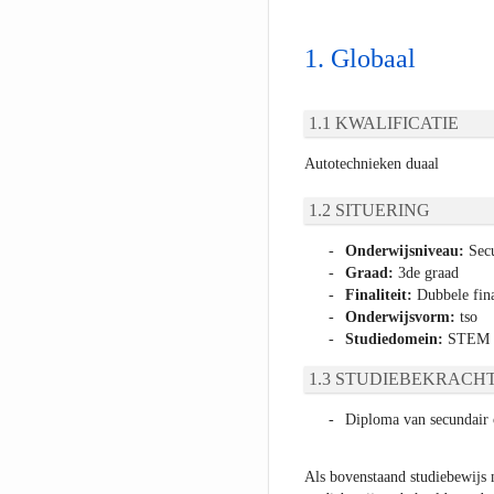
Globaal
KWALIFICATIE
Autotechnieken duaal
SITUERING
Onderwijsniveau:
Secu
Graad:
3de graad
Finaliteit:
Dubbele fina
Onderwijsvorm:
tso
Studiedomein:
STEM
STUDIEBEKRACHT
Diploma van secundair 
Als bovenstaand studiebewijs 