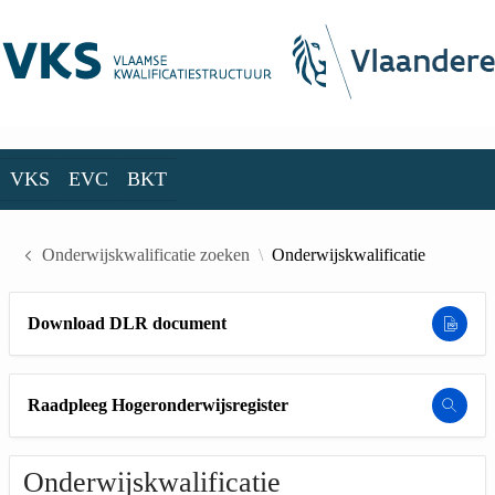
Skip to Main Content
VKS
EVC
BKT
VKS
EVC
BKT
Onderwijskwalificatie zoeken
Onderwijskwalificatie
Download DLR document
Raadpleeg Hogeronderwijsregister
Onderwijskwalificatie