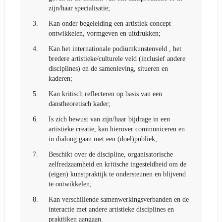
zijn/haar specialisatie;
3.
Kan onder begeleiding een artistiek concept
ontwikkelen, vormgeven en uitdrukken;
4.
Kan het internationale podiumkunstenveld , het
bredere artistieke/culturele veld (inclusief andere
disciplines) en de samenleving, situeren en
kaderen;
5.
Kan kritisch reflecteren op basis van een
danstheoretisch kader;
6.
Is zich bewust van zijn/haar bijdrage in een
artistieke creatie, kan hierover communiceren en
in dialoog gaan met een (doel)publiek;
7.
Beschikt over de discipline, organisatorische
zelfredzaamheid en kritische ingesteldheid om de
(eigen) kunstpraktijk te ondersteunen en blijvend
te ontwikkelen;
8.
Kan verschillende samenwerkingsverbanden en de
interactie met andere artistieke disciplines en
praktijken aangaan.