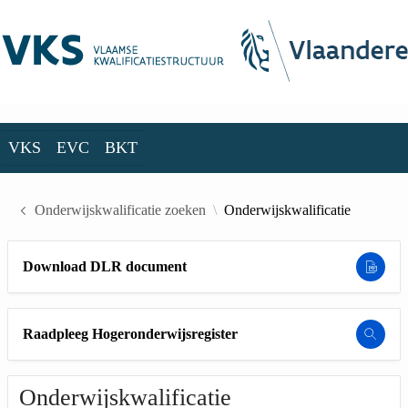
Skip to Main Content
VKS
EVC
BKT
VKS
EVC
BKT
Onderwijskwalificatie zoeken
Onderwijskwalificatie
Download DLR document
Raadpleeg Hogeronderwijsregister
Onderwijskwalificatie