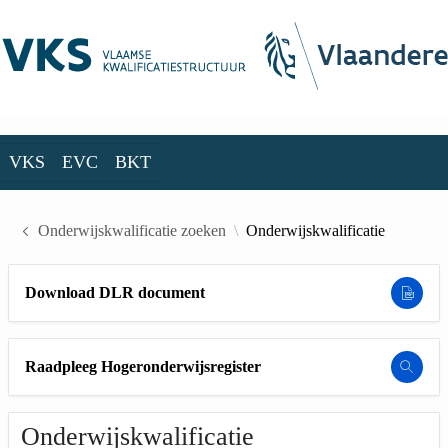
Skip to Main Content
VKS
EVC
BKT
VKS
EVC
BKT
Onderwijskwalificatie zoeken
Onderwijskwalificatie
Download DLR document
Raadpleeg Hogeronderwijsregister
Onderwijskwalificatie