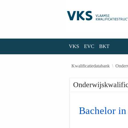
Skip to Main Content
VKS
EVC
BKT
VKS
EVC
BKT
Kwalificatiedatabank
Onderw
Onderwijskwalific
Bachelor in