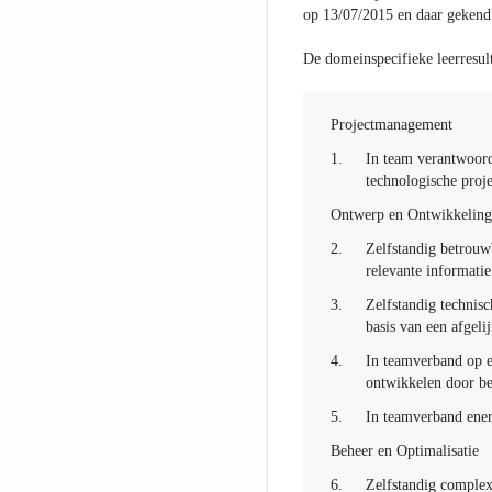
op 13/07/2015 en daar gekend
De domeinspecifieke leerresult
Projectmanagement
1.
In team verantwoord
technologische proje
Ontwerp en Ontwikkelin
2.
Zelfstandig betrouw
relevante informati
3.
Zelfstandig technisc
basis van een afgeli
4.
In teamverband op e
ontwikkelen door b
5.
In teamverband ener
Beheer en Optimalisatie
6.
Zelfstandig complex