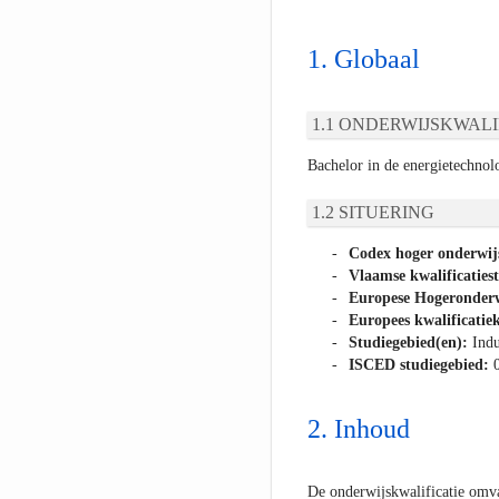
Globaal
ONDERWIJSKWALI
Bachelor in de energietechnol
SITUERING
Codex hoger onderwij
Vlaamse kwalificaties
Europese Hogeronderw
Europees kwalificatiek
Studiegebied(en):
Indu
ISCED studiegebied:
Inhoud
De onderwijskwalificatie omva