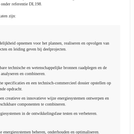
 onder referentie DL198.
aten zijn:
elijkheid opnemen voor het plannen, realiseren en opvolgen van
cten en leiding geven bij deelprojecten.
g
bare technische en wetenschappelijke bronnen raadplegen en de
e analyseren en combineren.
he specificaties en een technisch-commercieel dossier opstellen op
jnde opdracht.
en creatieve en innovatieve wijze energiesystemen ontwerpen en
eschikbare componenten te combineren.
giesystemen in de ontwikkelingsfase testen en verbeteren.
e energiesystemen beheren, onderhouden en optimaliseren.