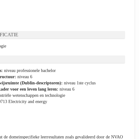
FICATIE
ogie
s:
niveau professionele bachelor
tructuur:
niveau 6
ijsruimte (Dublin-descriptoren):
niveau 1ste cyclus
ader voor een leven lang leren:
niveau 6
striële wetenschappen en technologie
0713 Electricity and energy
t de domeinspecifieke leerresultaten zoals gevalideerd door de NVAO