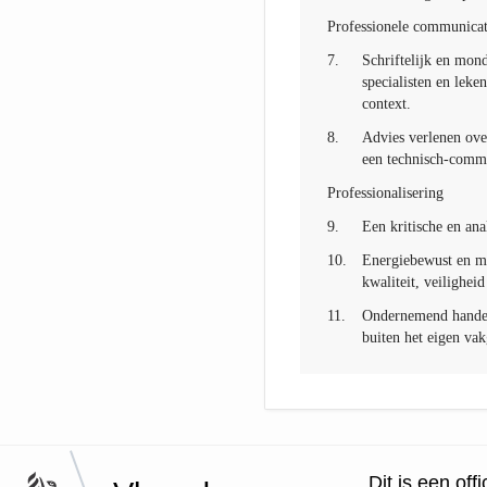
Professionele communica
7.
Schriftelijk en mon
specialisten en leken
context.
8.
Advies verlenen ove
een technisch-comme
Professionalisering
9.
Een kritische en an
10.
Energiebewust en m
kwaliteit, veilighei
11.
Ondernemend handele
buiten het eigen vak
Dit is een of