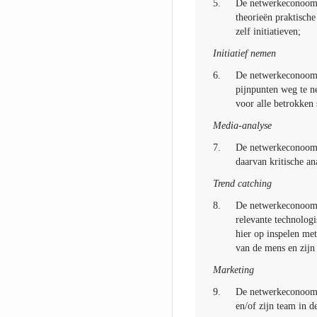
5.
De netwerkeconoom s
theorieën praktische
zelf initiatieven;
Initiatief nemen
6.
De netwerkeconoom n
pijnpunten weg te ne
voor alle betrokken 
Media-analyse
7.
De netwerkeconoom v
daarvan kritische an
Trend catching
8.
De netwerkeconoom de
relevante technologi
hier op inspelen met
van de mens en zijn
Marketing
9.
De netwerkeconoom g
en/of zijn team in d