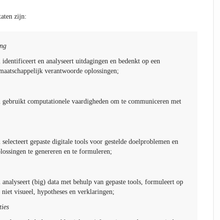
aten zijn:
ing
dentificeert en analyseert uitdagingen en bedenkt op een
maatschappelijk verantwoorde oplossingen;
gebruikt computationele vaardigheden om te communiceren met
electeert gepaste digitale tools voor gestelde doelproblemen en
lossingen te genereren en te formuleren;
nalyseert (big) data met behulp van gepaste tools, formuleert op
n niet visueel, hypotheses en verklaringen;
ties