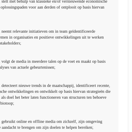
telt met behulp van klassieke en/of vernieuwende economische
 oplossingspaden voor aan derden of ontplooit op basis hiervan
eemt relevante initiatieven om in team geïdentificeerde
men in organisaties en positieve ontwikkelingen uit te werken
stakeholders;
olgt de media in meerdere talen op de voet en maakt op basis
alyses van actuele gebeurtenissen;
tecteert nieuwe trends in de maatschappij, identificeert recente,
sche ontwikkelingen en ontwikkelt op basis hiervan strategieën die
 als doel het beter laten functioneren van structuren ten behoeve
 biotoop;
ebruikt online en offline media om zichzelf, zijn omgeving
e aandacht te brengen om zijn doelen te helpen bereiken;