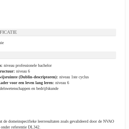
FICATIE
mie
s:
niveau professionele bachelor
tructuur:
niveau 6
ijsruimte (Dublin-descriptoren):
niveau 1ste cyclus
ader voor een leven lang leren:
niveau 6
delswetenschappen en bedrijfskunde
t de domeinspecifieke leerresultaten zoals gevalideerd door de NVAO
 onder referentie DL342.