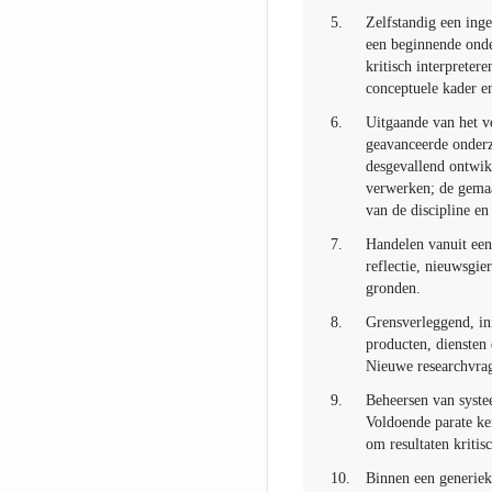
5.
Zelfstandig een inge
een beginnende onde
kritisch interpreter
conceptuele kader e
6.
Uitgaande van het ve
geavanceerde onderz
desgevallend ontwik
verwerken; de gemaa
van de discipline en
7.
Handelen vanuit een 
reflectie, nieuwsgi
gronden.
8.
Grensverleggend, in
producten, diensten 
Nieuwe researchvra
9.
Beheersen van syste
Voldoende parate ke
om resultaten kritisc
10.
Binnen een generieke