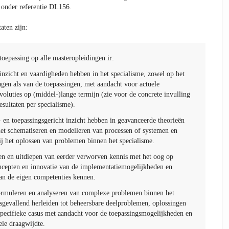
 onder referentie DL156.
aten zijn:
toepassing op alle masteropleidingen ir:
inzicht en vaardigheden hebben in het specialisme, zowel op het
agen als van de toepassingen, met aandacht voor actuele
oluties op (middel-)lange termijn (zie voor de concrete invulling
esultaten per specialisme).
 en toepassingsgericht inzicht hebben in geavanceerde theorieën
et schematiseren en modelleren van processen of systemen en
j het oplossen van problemen binnen het specialisme.
ren en uitdiepen van eerder verworven kennis met het oog op
cepten en innovatie van de implementatiemogelijkheden en
van de eigen competenties kennen.
ormuleren en analyseren van complexe problemen binnen het
esgevallend herleiden tot beheersbare deelproblemen, oplossingen
pecifieke casus met aandacht voor de toepassingsmogelijkheden en
ele draagwijdte.