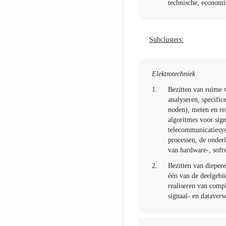
technische, econom
Subclusters:
Elektrotechniek
1.
Bezitten van ruime 
analyseren, specifi
noden), meten en re
algoritmes voor sign
telecommunicatiesys
processen, de onder
van hardware-, sof
2.
Bezitten van diepere
één van de deelgebi
realiseren van comp
signaal- en dataver