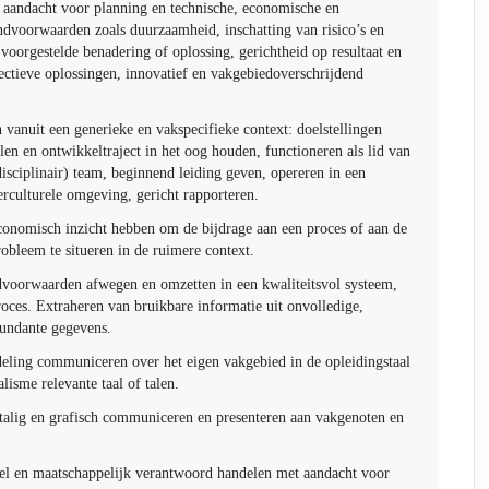
, aandacht voor planning en technische, economische en
ndvoorwaarden zoals duurzaamheid, inschatting van risico’s en
voorgestelde benadering of oplossing, gerichtheid op resultaat en
ectieve oplossingen, innovatief en vakgebiedoverschrijdend
vanuit een generieke en vakspecifieke context: doelstellingen
en en ontwikkeltraject in het oog houden, functioneren als lid van
disciplinair) team, beginnend leiding geven, opereren in een
terculturele omgeving, gericht rapporteren.
conomisch inzicht hebben om de bijdrage aan een proces of aan de
robleem te situeren in de ruimere context.
ndvoorwaarden afwegen en omzetten in een kwaliteitsvol systeem,
roces. Extraheren van bruikbare informatie uit onvolledige,
edundante gegevens.
deling communiceren over het eigen vakgebied in de opleidingstaal
alisme relevante taal of talen.
talig en grafisch communiceren en presenteren aan vakgenoten en
eel en maatschappelijk verantwoord handelen met aandacht voor