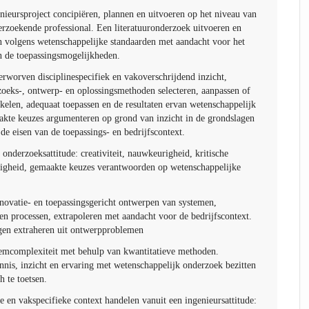
nieursproject concipiëren, plannen en uitvoeren op het niveau van
rzoekende professional. Een literatuuronderzoek uitvoeren en
en volgens wetenschappelijke standaarden met aandacht voor het
n de toepassingsmogelijkheden.
rworven disciplinespecifiek en vakoverschrijdend inzicht,
oeks-, ontwerp- en oplossingsmethoden selecteren, aanpassen of
kelen, adequaat toepassen en de resultaten ervan wetenschappelijk
kte keuzes argumenteren op grond van inzicht in de grondslagen
 de eisen van de toepassings- en bedrijfscontext.
onderzoeksattitude: creativiteit, nauwkeurigheid, kritische
erigheid, gemaakte keuzes verantwoorden op wetenschappelijke
novatie- en toepassingsgericht ontwerpen van systemen,
en processen, extrapoleren met aandacht voor de bedrijfscontext.
gen extraheren uit ontwerpproblemen
emcomplexiteit met behulp van kwantitatieve methoden.
nnis, inzicht en ervaring met wetenschappelijk onderzoek bezitten
h te toetsen.
 en vakspecifieke context handelen vanuit een ingenieursattitude: