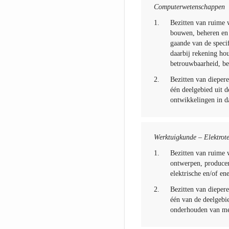
Computerwetenschappen
1.
Bezitten van ruime 
bouwen, beheren en
gaande van de specif
daarbij rekening hou
betrouwbaarheid, bev
2.
Bezitten van diepere
één deelgebied uit 
ontwikkelingen in d
Werktuigkunde – Elektrot
1.
Bezitten van ruime 
ontwerpen, produce
elektrische en/of en
2.
Bezitten van diepere
één van de deelgebi
onderhouden van mec