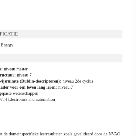
FICATIE
n Energy
s:
niveau master
tructuur:
niveau 7
ijsruimte (Dublin-descriptoren):
niveau 2de cyclus
ader voor een leven lang leren:
niveau 7
gepaste wetenschappen
0714 Electronics and automation
t de domeinspecifieke leerresultaten zoals gevalideerd door de NVAO