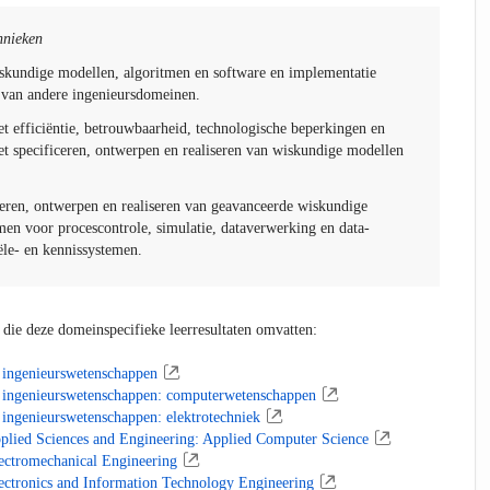
hnieken
kundige modellen, algoritmen en software en implementatie
s van andere ingenieursdomeinen.
 efficiëntie, betrouwbaarheid, technologische beperkingen en
et specificeren, ontwerpen en realiseren van wiskundige modellen
ceren, ontwerpen en realiseren van geavanceerde wiskundige
men voor procescontrole, simulatie, dataverwerking en data-
ële- en kennissystemen.
 die deze domeinspecifieke leerresultaten omvatten:
e ingenieurswetenschappen
e ingenieurswetenschappen: computerwetenschappen
 ingenieurswetenschappen: elektrotechniek
pplied Sciences and Engineering: Applied Computer Science
lectromechanical Engineering
lectronics and Information Technology Engineering