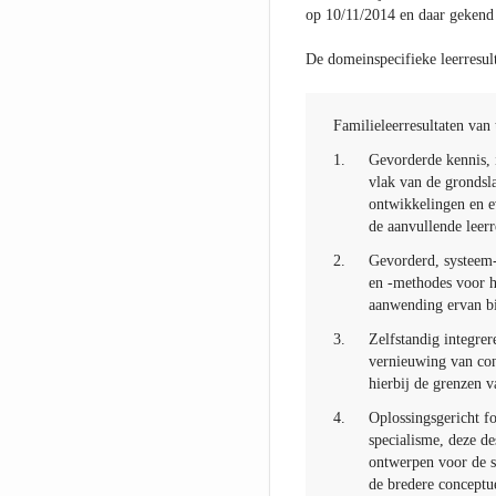
op 10/11/2014 en daar gekend
De domeinspecifieke leerresult
Familieleerresultaten van 
1.
Gevorderde kennis, 
vlak van de grondsl
ontwikkelingen en ev
de aanvullende leerr
2.
Gevorderd, systeem-
en -methodes voor h
aanwending ervan bi
3.
Zelfstandig integre
vernieuwing van con
hierbij de grenzen 
4.
Oplossingsgericht f
specialisme, deze d
ontwerpen voor de s
de bredere conceptu