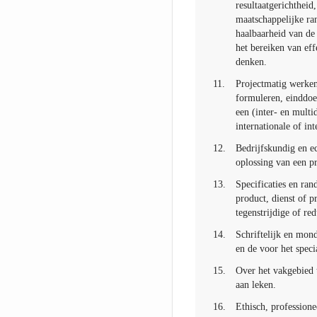
resultaatgerichtheid
maatschappelijke ra
haalbaarheid van de 
het bereiken van eff
denken.
11.
Projectmatig werken 
formuleren, einddoel
een (inter- en multi
internationale of in
12.
Bedrijfskundig en e
oplossing van een p
13.
Specificaties en ra
product, dienst of p
tegenstrijdige of r
14.
Schriftelijk en mon
en de voor het speci
15.
Over het vakgebied 
aan leken.
16.
Ethisch, profession