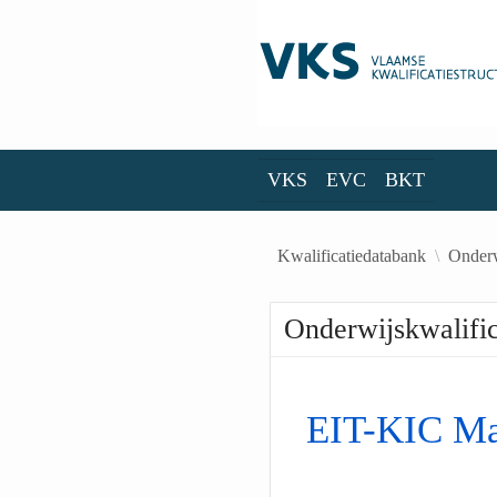
Skip to Main Content
VKS
EVC
BKT
VKS
EVC
BKT
Kwalificatiedatabank
Onderw
Onderwijskwalific
EIT-KIC Mas