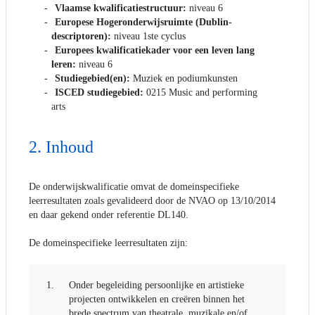
Vlaamse kwalificatiestructuur:
niveau 6
Europese Hogeronderwijsruimte (Dublin-
descriptoren):
niveau 1ste cyclus
Europees kwalificatiekader voor een leven lang
leren:
niveau 6
Studiegebied(en):
Muziek en podiumkunsten
ISCED studiegebied:
0215 Music and performing
arts
Inhoud
De onderwijskwalificatie omvat de domeinspecifieke
leerresultaten zoals gevalideerd door de NVAO op 13/10/2014
en daar gekend onder referentie DL140.
De domeinspecifieke leerresultaten zijn:
1.
Onder begeleiding persoonlijke en artistieke
projecten ontwikkelen en creëren binnen het
brede spectrum van theatrale, muzikale en/of