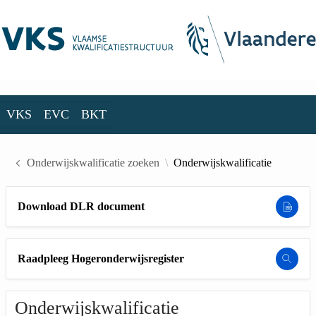
Skip to Main Content
VKS
EVC
BKT
VKS
EVC
BKT
Onderwijskwalificatie zoeken
Onderwijskwalificatie
Download DLR document
Raadpleeg Hogeronderwijsregister
Onderwijskwalificatie