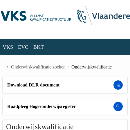
Skip to Main Content
VKS
EVC
BKT
VKS
EVC
BKT
Onderwijskwalificatie zoeken
Onderwijskwalificatie
Download DLR document
Raadpleeg Hogeronderwijsregister
Onderwijskwalificatie