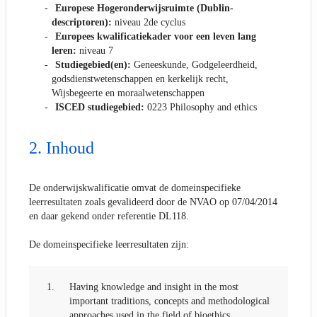
Europese Hogeronderwijsruimte (Dublin-
descriptoren):
niveau 2de cyclus
Europees kwalificatiekader voor een leven lang
leren:
niveau 7
Studiegebied(en):
Geneeskunde, Godgeleerdheid,
godsdienstwetenschappen en kerkelijk recht,
Wijsbegeerte en moraalwetenschappen
ISCED studiegebied:
0223 Philosophy and ethics
Inhoud
De onderwijskwalificatie omvat de domeinspecifieke
leerresultaten zoals gevalideerd door de NVAO op 07/04/2014
en daar gekend onder referentie DL118.
De domeinspecifieke leerresultaten zijn:
1.
Having knowledge and insight in the most
important traditions, concepts and methodological
approaches used in the field of bioethics