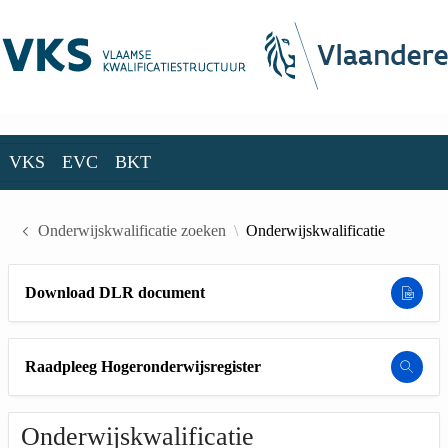
Skip to Main Content
VKS
EVC
BKT
VKS
EVC
BKT
Onderwijskwalificatie zoeken
Onderwijskwalificatie
Download DLR document
Raadpleeg Hogeronderwijsregister
Onderwijskwalificatie