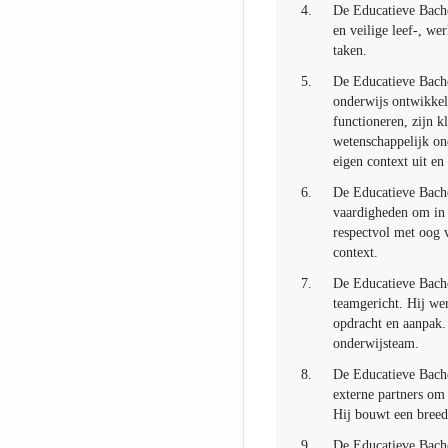
4.
De Educatieve Bache
en veilige leef-, we
taken.
5.
De Educatieve Bachel
onderwijs ontwikkele
functioneren, zijn kl
wetenschappelijk ond
eigen context uit en
6.
De Educatieve Bache
vaardigheden om in 
respectvol met oog v
context.
7.
De Educatieve Bache
teamgericht. Hij we
opdracht en aanpak. 
onderwijsteam.
8.
De Educatieve Bache
externe partners om
Hij bouwt een breed
9.
De Educatieve Bache