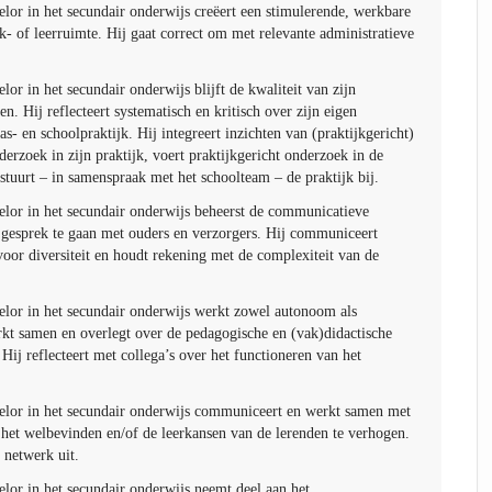
lor in het secundair onderwijs creëert een stimulerende, werkbare
rk- of leerruimte. Hij gaat correct om met relevante administratieve
or in het secundair onderwijs blijft de kwaliteit van zijn
n. Hij reflecteert systematisch en kritisch over zijn eigen
as- en schoolpraktijk. Hij integreert inzichten van (praktijkgericht)
erzoek in zijn praktijk, voert praktijkgericht onderzoek in de
 stuurt – in samenspraak met het schoolteam – de praktijk bij.
lor in het secundair onderwijs beheerst de communicatieve
gesprek te gaan met ouders en verzorgers. Hij communiceert
oor diversiteit en houdt rekening met de complexiteit van de
lor in het secundair onderwijs werkt zowel autonoom als
rkt samen en overlegt over de pedagogische en (vak)didactische
Hij reflecteert met collega’s over het functioneren van het
lor in het secundair onderwijs communiceert en werkt samen met
 het welbevinden en/of de leerkansen van de lerenden te verhogen.
 netwerk uit.
lor in het secundair onderwijs neemt deel aan het