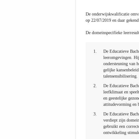
De onderwijskwalificatie omva
op 22/07/2019 en daar gekend
De domeinspecifieke leerresult
1.
De Educatieve Bache
leeromgevingen. Hij
ondersteuning van he
gelijke kansenbeleid
talensensibilisering.
2.
De Educatieve Bachel
leefklimaat en speel
en geestelijke gezon
attitudevorming en b
3.
De Educatieve Bachel
verdiept zijn domein
gebruikt een correct
ontwikkeling stimule