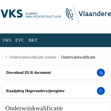
Skip to Main Content
VKS
EVC
BKT
VKS
EVC
BKT
Onderwijskwalificatie zoeken
Onderwijskwalificatie
Download DLR document
Raadpleeg Hogeronderwijsregister
Onderwijskwalificatie