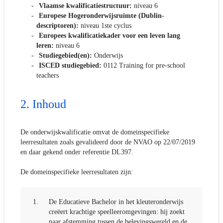
Vlaamse kwalificatiestructuur:
niveau 6
Europese Hogeronderwijsruimte (Dublin-
descriptoren):
niveau 1ste cyclus
Europees kwalificatiekader voor een leven lang
leren:
niveau 6
Studiegebied(en):
Onderwijs
ISCED studiegebied:
0112 Training for pre-school
teachers
Inhoud
De onderwijskwalificatie omvat de domeinspecifieke
leerresultaten zoals gevalideerd door de NVAO op 22/07/2019
en daar gekend onder referentie DL397.
De domeinspecifieke leerresultaten zijn:
1.
De Educatieve Bachelor in het kleuteronderwijs
creëert krachtige speelleeromgevingen: hij zoekt
naar afstemming tussen de belevingswereld en de