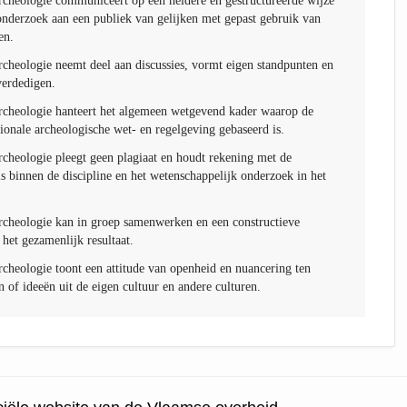
rcheologie communiceert op een heldere en gestructureerde wijze
onderzoek aan een publiek van gelijken met gepast gebruik van
en.
rcheologie neemt deel aan discussies, vormt eigen standpunten en
verdedigen.
rcheologie hanteert het algemeen wetgevend kader waarop de
tionale archeologische wet- en regelgeving gebaseerd is.
rcheologie pleegt geen plagiaat en houdt rekening met de
s binnen de discipline en het wetenschappelijk onderzoek in het
rcheologie kan in groep samenwerken en een constructieve
 het gezamenlijk resultaat.
rcheologie toont een attitude van openheid en nuancering ten
 of ideeën uit de eigen cultuur en andere culturen.