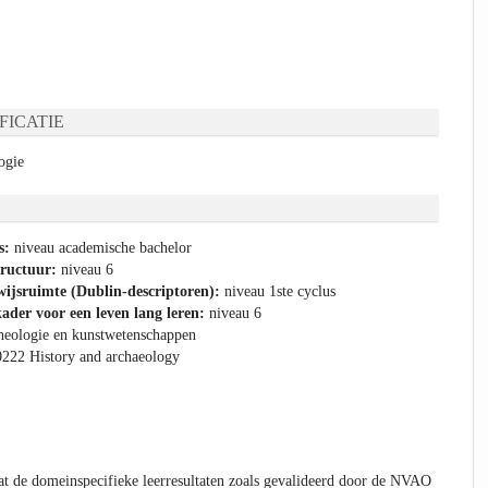
FICATIE
ogie
s:
niveau academische bachelor
tructuur:
niveau 6
ijsruimte (Dublin-descriptoren):
niveau 1ste cyclus
ader voor een leven lang leren:
niveau 6
heologie en kunstwetenschappen
0222 History and archaeology
t de domeinspecifieke leerresultaten zoals gevalideerd door de NVAO