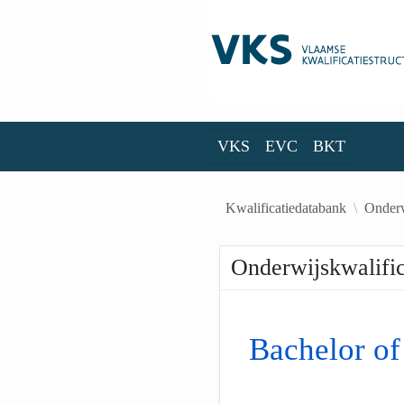
Skip to Main Content
VKS
EVC
BKT
VKS
EVC
BKT
Kwalificatiedatabank
Onderw
Onderwijskwalific
Bachelor of