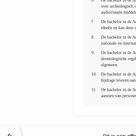
6.
De bachelor in de A
over archeologisch 
audiovisuele middel
7.
De bachelor in de A
ideeën en kan deze 
8.
De bachelor in de A
nationale en interna
9.
De bachelor in de A
deontologische regel
algemeen.
10.
De bachelor in de A
bijdrage leveren aan
11.
De bachelor in de A
aanzien van personen