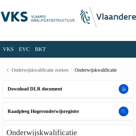
Skip to Main Content
VKS
EVC
BKT
VKS
EVC
BKT
Onderwijskwalificatie zoeken
Onderwijskwalificatie
Download DLR document
Raadpleeg Hogeronderwijsregister
Onderwijskwalificatie