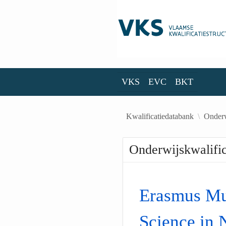
Skip to Main Content
VKS
EVC
BKT
VKS
EVC
BKT
Kwalificatiedatabank
Onderw
Onderwijskwalific
Erasmus Mu
Science in 