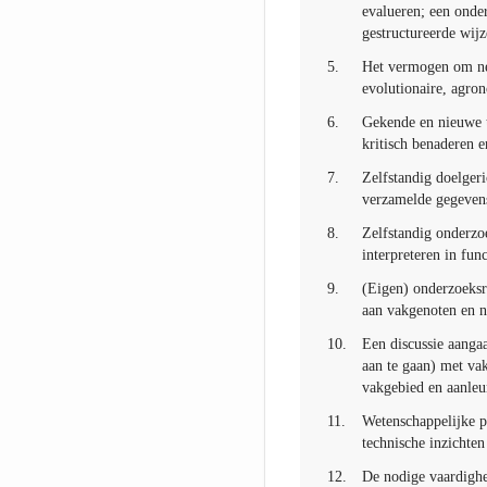
evalueren; een onde
gestructureerde wij
5.
Het vermogen om nem
evolutionaire, agro
6.
Gekende en nieuwe 
kritisch benaderen e
7.
Zelfstandig doelgeri
verzamelde gegevens
8.
Zelfstandig onderzoe
interpreteren in fu
9.
(Eigen) onderzoeksre
aan vakgenoten en n
10.
Een discussie aangaa
aan te gaan) met va
vakgebied en aanleu
11.
Wetenschappelijke p
technische inzichten
12.
De nodige vaardighe