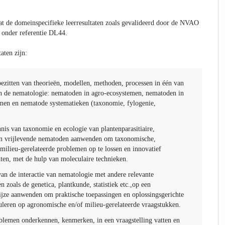
t de domeinspecifieke leerresultaten zoals gevalideerd door de NVAO
 onder referentie DL44.
aten zijn:
ezitten van theorieën, modellen, methoden, processen in één van
n de nematologie: nematoden in agro-ecosystemen, nematoden in
emen en nematode systematieken (taxonomie, fylogenie,
nis van taxonomie en ecologie van plantenparasitiaire,
 en vrijlevende nematoden aanwenden om taxonomische,
milieu-gerelateerde problemen op te lossen en innovatief
hten, met de hulp van moleculaire technieken.
an de interactie van nematologie met andere relevante
zoals de genetica, plantkunde, statistiek etc.,op een
wijze aanwenden om praktische toepassingen en oplossingsgerichte
leren op agronomische en/of milieu-gerelateerde vraagstukken.
lemen onderkennen, kenmerken, in een vraagstelling vatten en