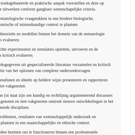
rzoeksgebaseerde en praktische aanpak voorstellen en deze op
ze uitwerken conform gangbare wetenschapelijke criteria.
atologische vraagstukken in een bredere biologische,
nomische of mimeukundige context te plaatsen.
theorieën en modellen binnen het domein van de nematologie
n evalueren.
chte experimenten en simulaties opzetten, uitvoeren en de
 kritisch evalueren.
ksgegevens uit gespecialiseerde literatuur verzamelen en kritisch
nctie van het oplossen van complexe onderzoeksvragen.
sultaten en ideeën op heldere wijze presenteren en rapporteren
iet-vakgenoten.
n (in staat zijn om kundig en rechtlijnig argumenterend discussies
kgenoten en niet-vakgenoten omtrent nieuwe ontwikkelingen in het
nende disciplines.
roblemen, resultaten van wetenschappelijk onderzoek en
 plaatsen in een maatschappelijke en ethische context.
den bezitten om te functioneren binnen een professionele