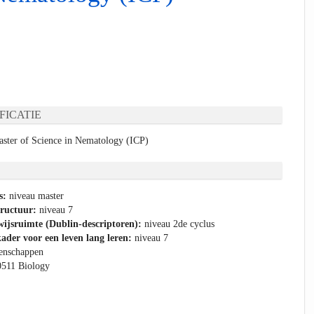
FICATIE
ter of Science in Nematology (ICP)
s:
niveau master
tructuur:
niveau 7
ijsruimte (Dublin-descriptoren):
niveau 2de cyclus
ader voor een leven lang leren:
niveau 7
enschappen
0511 Biology