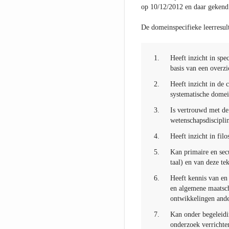
op 10/12/2012 en daar gekend
De domeinspecifieke leerresult
1.
Heeft inzicht in spec
basis van een overzi
2.
Heeft inzicht in de 
systematische domei
3.
Is vertrouwd met de
wetenschapsdisciplin
4.
Heeft inzicht in fil
5.
Kan primaire en secu
taal) en van deze te
6.
Heeft kennis van en 
en algemene maatsch
ontwikkelingen ande
7.
Kan onder begeleidin
onderzoek verrichten