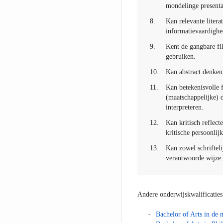
mondelinge presenta
8.
Kan relevante litera
informatievaardighe
9.
Kent de gangbare fil
gebruiken.
10.
Kan abstract denken
11.
Kan betekenisvolle f
(maatschappelijke) 
interpreteren.
12.
Kan kritisch reflect
kritische persoonlij
13.
Kan zowel schriftel
verantwoorde wijze
Andere onderwijskwalificaties
Bachelor of Arts in de