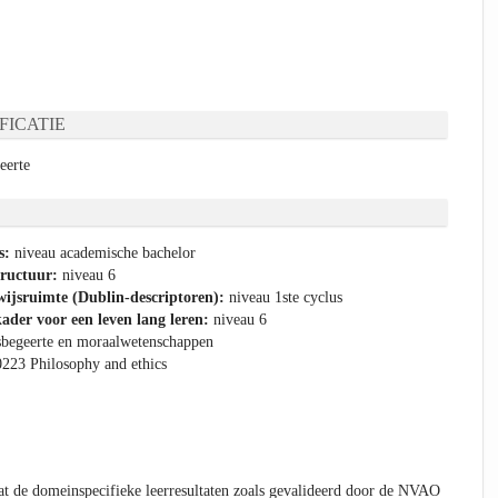
FICATIE
eerte
s:
niveau academische bachelor
tructuur:
niveau 6
ijsruimte (Dublin-descriptoren):
niveau 1ste cyclus
ader voor een leven lang leren:
niveau 6
sbegeerte en moraalwetenschappen
0223 Philosophy and ethics
t de domeinspecifieke leerresultaten zoals gevalideerd door de NVAO