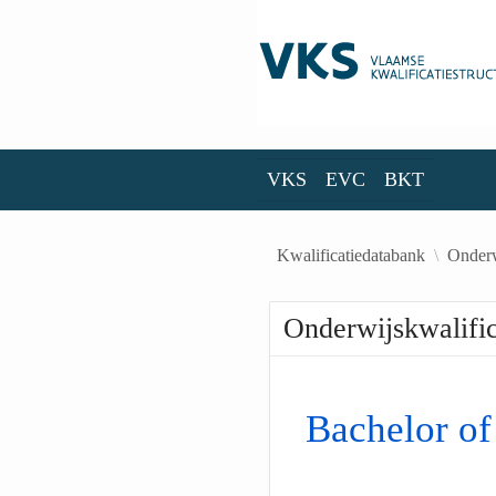
Skip to Main Content
VKS
EVC
BKT
VKS
EVC
BKT
Kwalificatiedatabank
Onderw
Onderwijskwalific
Bachelor of