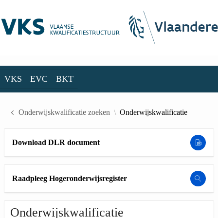
Skip to Main Content
VKS
EVC
BKT
VKS
EVC
BKT
Onderwijskwalificatie zoeken
Onderwijskwalificatie
Download DLR document
Raadpleeg Hogeronderwijsregister
Onderwijskwalificatie