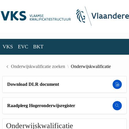
Skip to Main Content
VKS
EVC
BKT
VKS
EVC
BKT
Onderwijskwalificatie zoeken
Onderwijskwalificatie
Download DLR document
Raadpleeg Hogeronderwijsregister
Onderwijskwalificatie