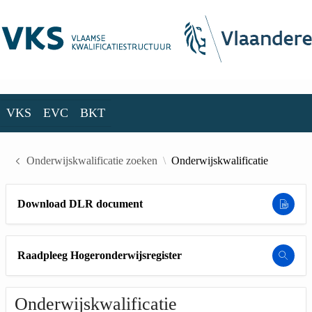
Skip to Main Content
VKS
EVC
BKT
VKS
EVC
BKT
Onderwijskwalificatie zoeken
Onderwijskwalificatie
Download DLR document
Raadpleeg Hogeronderwijsregister
Onderwijskwalificatie