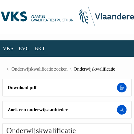
Skip to Main Content
VKS
EVC
BKT
VKS
EVC
BKT
Onderwijskwalificatie zoeken
Onderwijskwalificatie
Download pdf
Zoek een onderwijsaanbieder
Onderwijskwalificatie