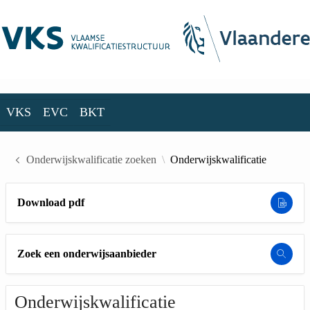
Skip to Main Content
VKS
EVC
BKT
VKS
EVC
BKT
Onderwijskwalificatie zoeken
Onderwijskwalificatie
Download pdf
Zoek een onderwijsaanbieder
Onderwijskwalificatie