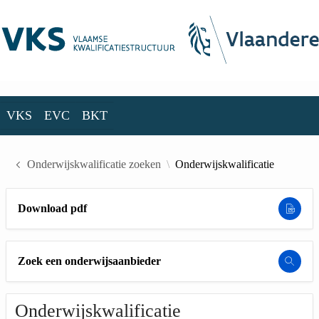
Skip to Main Content
VKS
EVC
BKT
VKS
EVC
BKT
Onderwijskwalificatie zoeken
Onderwijskwalificatie
Download pdf
Zoek een onderwijsaanbieder
Onderwijskwalificatie