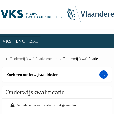
Skip to Main Content
VKS
EVC
BKT
VKS
EVC
BKT
Onderwijskwalificatie zoeken
Onderwijskwalificatie
Zoek een onderwijsaanbieder
Onderwijskwalificatie
De onderwijskwalificatie is niet gevonden.