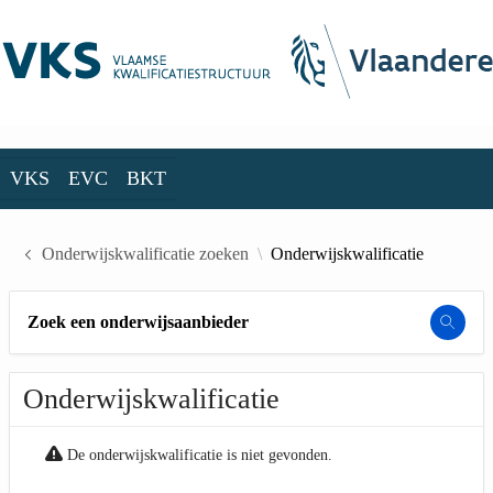
Skip to Main Content
VKS
EVC
BKT
VKS
EVC
BKT
Onderwijskwalificatie zoeken
Onderwijskwalificatie
Zoek een onderwijsaanbieder
Onderwijskwalificatie
De onderwijskwalificatie is niet gevonden.