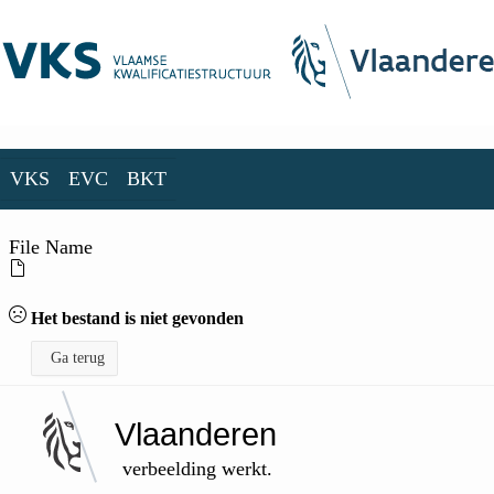
Skip to Main Content
VKS
EVC
BKT
File Name
Het bestand is niet gevonden
Ga terug
Vlaanderen
verbeelding werkt.