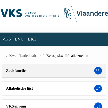
Skip to Main Content
VKS
EVC
BKT
VKS
EVC
BKT
Kwalificatiedatabank
Beroepskwalificatie zoeken
Zoekfunctie
Alfabetische lijst
VKS-niveau