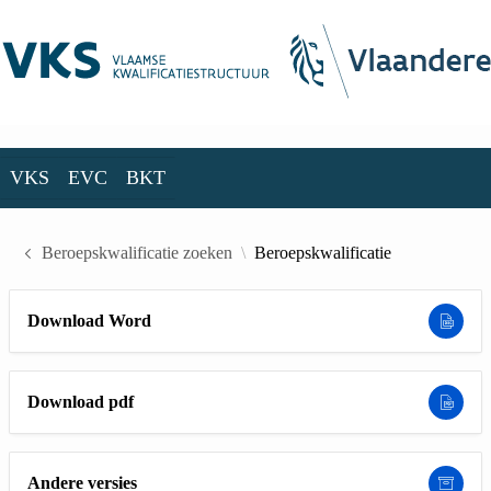
Skip to Main Content
VKS
EVC
BKT
VKS
EVC
BKT
Beroepskwalificatie zoeken
Beroepskwalificatie
Download Word
Download pdf
Andere versies