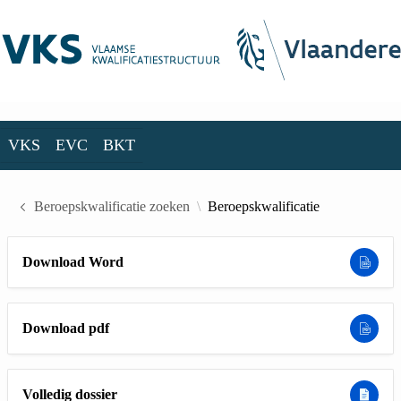
Skip to Main Content
VKS
EVC
BKT
VKS
EVC
BKT
Beroepskwalificatie zoeken
Beroepskwalificatie
Download Word
Download pdf
Volledig dossier