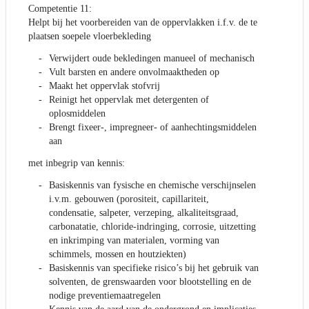
Competentie 11:
Helpt bij het voorbereiden van de oppervlakken i.f.v. de te
plaatsen soepele vloerbekleding
Verwijdert oude bekledingen manueel of mechanisch
Vult barsten en andere onvolmaaktheden op
Maakt het oppervlak stofvrij
Reinigt het oppervlak met detergenten of
oplosmiddelen
Brengt fixeer-, impregneer- of aanhechtingsmiddelen
aan
met inbegrip van kennis:
Basiskennis van fysische en chemische verschijnselen
i.v.m. gebouwen (porositeit, capillariteit,
condensatie, salpeter, verzeping, alkaliteitsgraad,
carbonatatie, chloride-indringing, corrosie, uitzetting
en inkrimping van materialen, vorming van
schimmels, mossen en houtziekten)
Basiskennis van specifieke risico’s bij het gebruik van
solventen, de grenswaarden voor blootstelling en de
nodige preventiemaatregelen