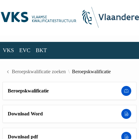
Skip to Main Content
VKS
EVC
BKT
VKS
EVC
BKT
Beroepskwalificatie zoeken
Beroepskwalificatie
Beroepskwalificatie
Download Word
Download pdf