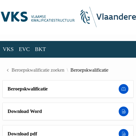
Skip to Main Content
VKS
EVC
BKT
VKS
EVC
BKT
Beroepskwalificatie zoeken
Beroepskwalificatie
Beroepskwalificatie
Download Word
Download pdf