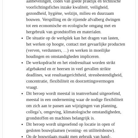
aanbevelingen, codes van goede praktijk en technische
voorlichtingsfiches inzake kwaliteit, veiligheid,
gezondheid, hygiëne, welzijn, milieu en duurzaam
bouwen. Verspilling en de rijzende afvalberg dwingen
tot een economische en ecologische omgang met en
hergebruik van grondstoffen en materialen.
De situatie op de werkplek kan het dragen van lasten,
het werken op hoogte, contact met gevaarlijke producten
(verven, verdunners, ...) en werken in moeilijke
houdingen en omstandigheden impliceren.
De werkopdracht en het eindresultaat worden strikt
afgebakend en er heersen in veel gevallen strikte
deadlines, wat resultaatgerichtheid, stressbestendigheid,
concentratie, flexibiliteit en doorzettingsvermogen
vraagt.
Dit beroep wordt meestal in teamverband uitgeoefend,
meestal in een onderneming waar de nodige flexibiliteit
om zich aan te passen aan wijzigingen van planning,
collega’s, omgeving, klimatologische omstandigheden,
grondstoffen en machines belangrijk is.
Dit beroep wordt uitgeoefend op locatie in open of
gesloten bouwplaatsen (woning- en utiliteitsbouw).
Op de bouwplaats maakt men gebruik van hand-,