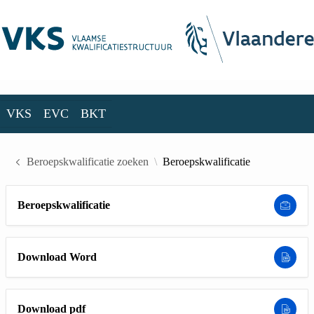
Skip to Main Content
VKS
EVC
BKT
VKS
EVC
BKT
Beroepskwalificatie zoeken
Beroepskwalificatie
Beroepskwalificatie
Download Word
Download pdf