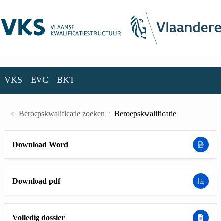
Skip to Main Content
VKS
EVC
BKT
VKS
EVC
BKT
Beroepskwalificatie zoeken
Beroepskwalificatie
Download Word
Download pdf
Volledig dossier