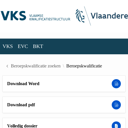
Skip to Main Content
VKS
EVC
BKT
VKS
EVC
BKT
Beroepskwalificatie zoeken
Beroepskwalificatie
Download Word
Download pdf
Volledig dossier