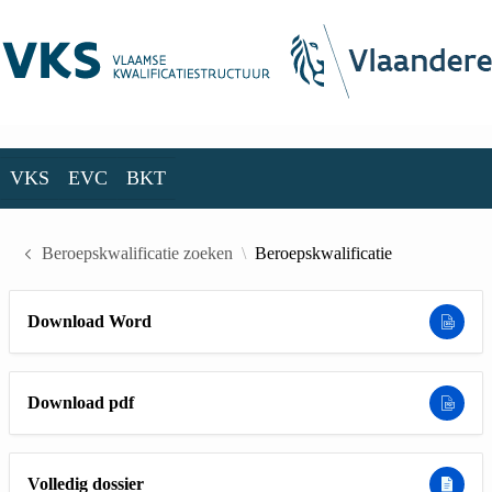
Skip to Main Content
VKS
EVC
BKT
VKS
EVC
BKT
Beroepskwalificatie zoeken
Beroepskwalificatie
Download Word
Download pdf
Volledig dossier