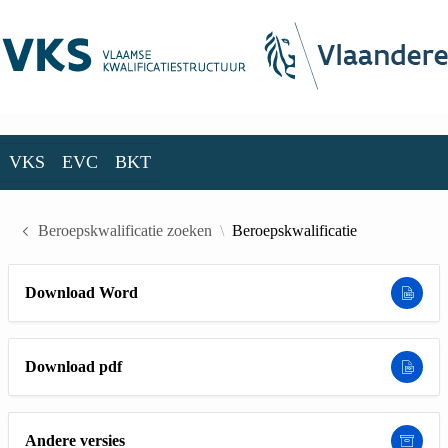
Skip to Main Content
VKS
EVC
BKT
VKS
EVC
BKT
Beroepskwalificatie zoeken
Beroepskwalificatie
Download Word
Download pdf
Andere versies