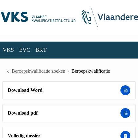
Skip to Main Content
VKS
EVC
BKT
VKS
EVC
BKT
Beroepskwalificatie zoeken
Beroepskwalificatie
Download Word
Download pdf
Volledig dossier