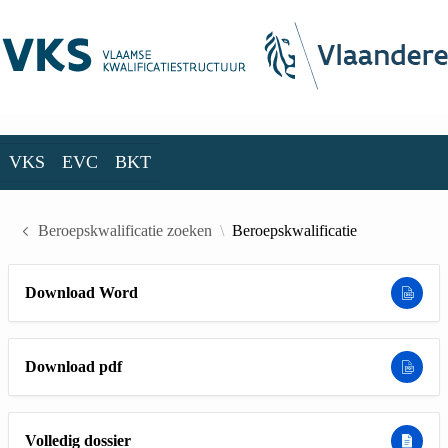
Skip to Main Content
VKS
EVC
BKT
VKS
EVC
BKT
Beroepskwalificatie zoeken
Beroepskwalificatie
Download Word
Download pdf
Volledig dossier