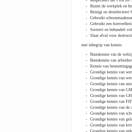
Respecteert het First In-
Ruimt de werkplek en het
Reinigt en desinfecteert 
Gebruikt schoonmaakmat
Gebruikt een hoeveelheid
Sorteert en behandelt volg
Slaat afval voor destruct
met inbegrip van kennis:
Basiskennis van de welz
Basiskennis van arbeids
Kennis van besmettingsge
Grondige kennis van wett
Grondige kennis van wetg
Grondige kennis van aut
Grondige kennis van GM
Grondige kennis van GHP
Grondige kennis van FI
Grondige kennis van de a
Grondige kennis van sch
Grondige kennis van geld
Grondige kennis van krit
Grondige kennis van geld