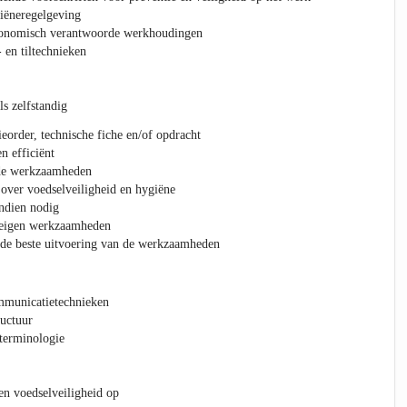
iëneregelgeving
gonomisch verantwoorde werkhoudingen
 en tiltechnieken
s zelfstandig
ieorder, technische fiche en/of opdracht
n efficiënt
 de werkzaamheden
over voedselveiligheid en hygiëne
ndien nodig
e eigen werkzaamheden
 de beste uitvoering van de werkzaamheden
ommunicatietechnieken
ructuur
terminologie
en voedselveiligheid op