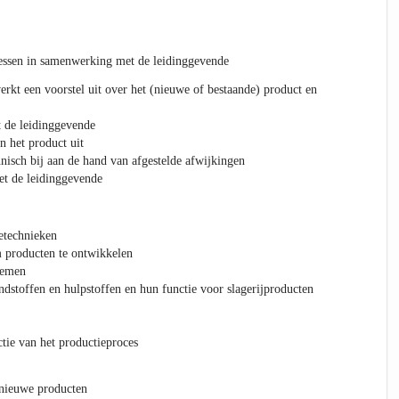
essen in samenwerking met de leidinggevende
rkt een voorstel uit over het (nieuwe of bestaande) product en
t de leidinggevende
n het product uit
hnisch bij aan de hand van afgestelde afwijkingen
met de leidinggevende
etechnieken
 producten te ontwikkelen
temen
dstoffen en hulpstoffen en hun functie voor slagerijproducten
tie van het productieproces
 nieuwe producten