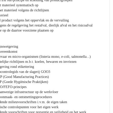
 First out-principe en scheiding van productgroepen
 materieel systematisch op
het materieel volgens de richtlijnen
erieel
 product volgens het oppervlak en de vervuiling
ens de regelgeving het restafval, dierlijk afval en het risicoafval
ie op de daartoe voorziene plaatsen op
ijnswetgeving
overeenkomst
vaar en micro-organismen (listeria mono, e-coli, salmonella...)
elijke richtlijnen m.b.t. koelen, bewaren en invriezen
eving rond etikettering
ocontrolegids van de slagerij GOO3
P (Good Manufacturing Practices)
 (Goede Hygiënische Praktijken)
FO/FEFO-principes
anwezige infrastructuur op de werkvloer
oonmaak- en ontsmettingsprocedures
ende milieuvoorschriften i.v.m. de eigen taken
ische controlepunten voor het eigen werk
ende voorschriften voor preventie en veiligheid op het werk