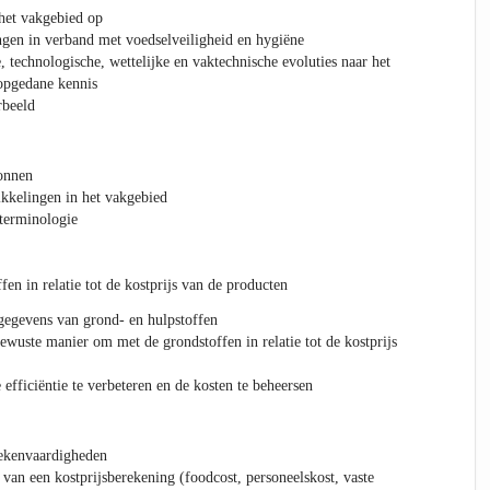
het vakgebied op
ngen in verband met voedselveiligheid en hygiëne
, technologische, wettelijke en vaktechnische evoluties naar het
opgedane kennis
rbeeld
onnen
kkelingen in het vakgebied
terminologie
n in relatie tot de kostprijs van de producten
gegevens van grond- en hulpstoffen
wuste manier om met de grondstoffen in relatie tot de kostprijs
efficiëntie te verbeteren en de kosten te beheersen
rekenvaardigheden
van een kostprijsberekening (foodcost, personeelskost, vaste