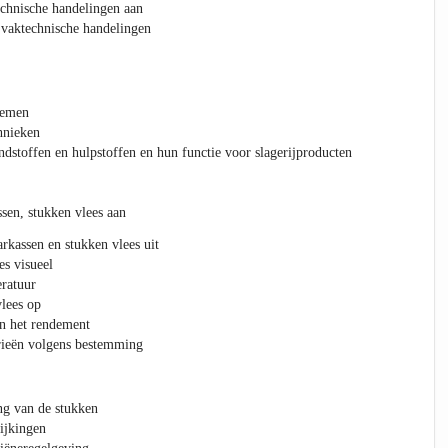
chnische handelingen aan
 vaktechnische handelingen
temen
hnieken
dstoffen en hulpstoffen en hun functie voor slagerijproducten
sen, stukken vlees aan
arkassen en stukken vlees uit
es visueel
eratuur
lees op
en het rendement
orieën volgens bestemming
g van de stukken
ijkingen