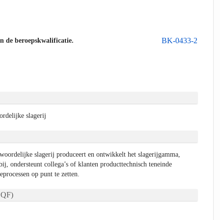
BK-0433-2
an de beroepskwalificatie.
rdelijke slagerij
woordelijke slagerij produceert en ontwikkelt het slagerijgamma,
bij, ondersteunt collega’s of klanten producttechnisch teneinde
ieprocessen op punt te zetten.
QF)