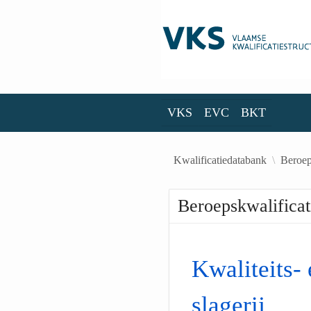
Skip to Main Content
VKS
EVC
BKT
VKS
EVC
BKT
Kwalificatiedatabank
Beroep
Beroepskwalificat
Kwaliteits-
slagerij