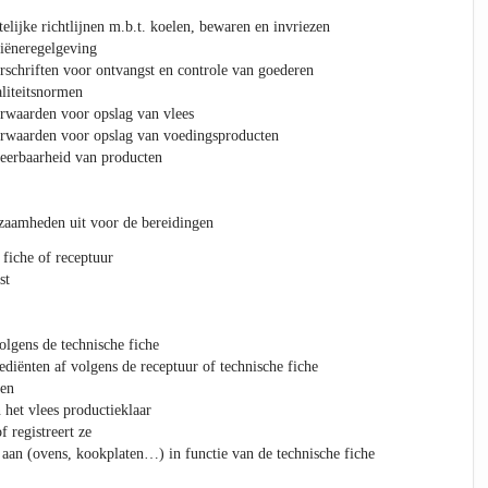
elijke richtlijnen m.b.t. koelen, bewaren en invriezen
iëneregelgeving
schriften voor ontvangst en controle van goederen
liteitsnormen
rwaarden voor opslag van vlees
rwaarden voor opslag van voedingsproducten
ceerbaarheid van producten
zaamheden uit voor de bereidingen
 fiche of receptuur
st
lgens de technische fiche
diënten af volgens de receptuur of technische fiche
ten
 het vlees productieklaar
 registreert ze
n aan (ovens, kookplaten…) in functie van de technische fiche