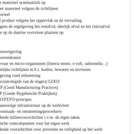
 materieel systematisch op
het materieel volgens de richtlijnen
erieel
 product volgens het oppervlak en de vervuiling
ens de regelgeving het restafval, dierlijk afval en het risicoafval
ie op de daartoe voorziene plaatsen op
ijnswetgeving
overeenkomst
vaar en micro-organismen (listeria mono, e-coli, salmonella...)
elijke richtlijnen m.b.t. koelen, bewaren en invriezen
eving rond etikettering
ocontrolegids van de slagerij GOO3
P (Good Manufacturing Practices)
 (Goede Hygiënische Praktijken)
FO/FEFO-principes
anwezige infrastructuur op de werkvloer
oonmaak- en ontsmettingsprocedures
ende milieuvoorschriften i.v.m. de eigen taken
ische controlepunten voor het eigen werk
ende voorschriften voor preventie en veiligheid op het werk