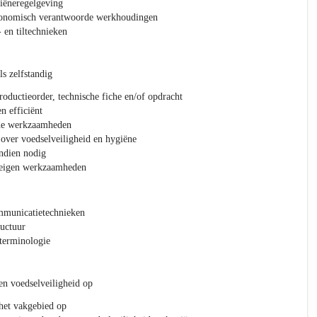
iëneregelgeving
gonomisch verantwoorde werkhoudingen
 en tiltechnieken
s zelfstandig
roductieorder, technische fiche en/of opdracht
n efficiënt
 de werkzaamheden
over voedselveiligheid en hygiëne
ndien nodig
e eigen werkzaamheden
ommunicatietechnieken
ructuur
terminologie
en voedselveiligheid op
het vakgebied op