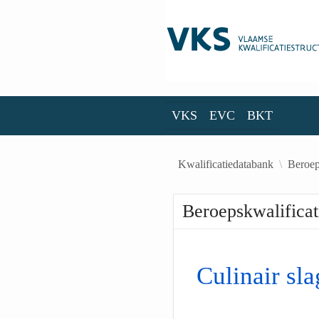
Skip to Main Content
VKS
EVC
BKT
VKS
EVC
BKT
Kwalificatiedatabank
Beroep
Beroepskwalificat
Culinair sla