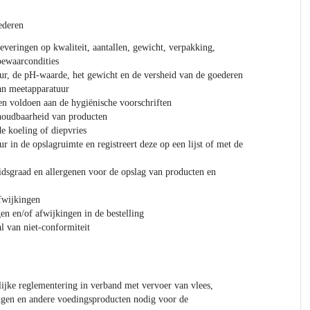
ederen
everingen op kwaliteit, aantallen, gewicht, verpakking,
ewaarcondities
ur, de pH-waarde, het gewicht en de versheid van de goederen
an meetapparatuur
en voldoen aan de hygiënische voorschriften
 houdbaarheid van producten
e koeling of diepvries
r in de opslagruimte en registreert deze op een lijst of met de
idsgraad en allergenen voor de opslag van producten en
afwijkingen
en en/of afwijkingen in de bestelling
l van niet-conformiteit
lijke reglementering in verband met vervoer van vlees,
ngen en andere voedingsproducten nodig voor de