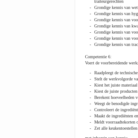
traiteurgerechten
Grondige kennis van wett
Grondige kennis van hyg
Grondige kennis van voor
Grondige kennis van kwa
Grondige kennis van voo
Grondige kennis van voo
Grondige kennis van tra
Competentie 6:
Voert de voorbereidende werk
Raadpleegt de technische
Stelt de werkvolgorde va
Kiest het juiste materiaal
Kiest de juiste producten
Berekent hoeveelheden vo
Weegt de benodigde ingre
Controleert de ingrediën
Maakt de ingrediënten en
Meldt voorraadtekorten of
Zet alle keukentoestelle