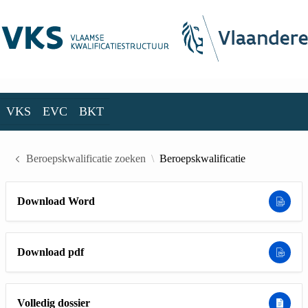
Skip to Main Content
VKS
EVC
BKT
VKS
EVC
BKT
Beroepskwalificatie zoeken
Beroepskwalificatie
Download Word
Download pdf
Volledig dossier