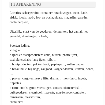
AFBAKENING
Locaties: scheepsruim, container, vrachtwagen, trein, kade,
afdak, loods, laad-, los- en opslagplaats, magazijn, gate-in,
containerplein,….
Uiterlijke staat van de goederen: de merken, het aantal, het
gewicht, afmetingen, schade, …
Soorten lading:
stukgoed
o ijzer-en staalproducten: coils, buizen, profielijzer,
staalplaten/slabs, lang ijzer, rails, …
o houtproducten: pakken hout, papierpulp, rollen papier, …
o break bulk: big bags, zakgoed, kasgoed/kisten, kratten, dozen,
…
o project cargo en heavy lifts: drums, …non-ferro: ingots,
tinplates, …
o roro:,auto’s, grote voertuigen, constructiemateriaal, …
bulkgoederen: steenkool, ijzererts, non-ferroconcentraten,
mineralen, meststoffen, …
containers