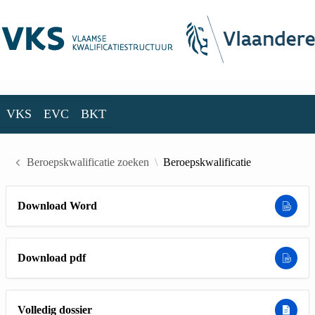
Skip to Main Content
VKS
EVC
BKT
VKS
EVC
BKT
Beroepskwalificatie zoeken
Beroepskwalificatie
Download Word
Download pdf
Volledig dossier